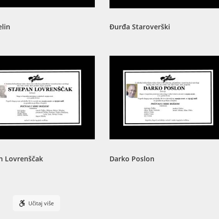
elin
Đurđa Staroverški
n Lovrenščak
Darko Poslon
Učitaj više