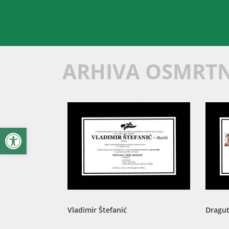
ARHIVA OSMRT
Open toolbar
Vladimir Štefanić
Dragut