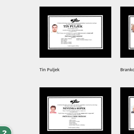
Tin Puljek
Branko
?