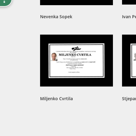
Nevenka Sopek
Ivan P
Miljenko Cvrtila
Stjepa