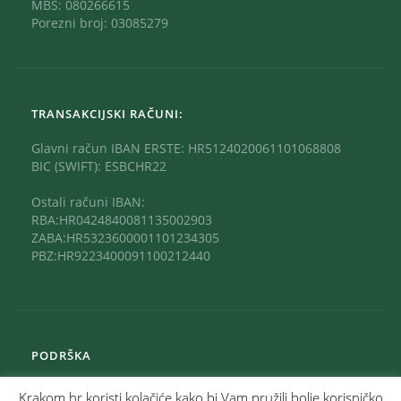
MBS: 080266615
Porezni broj: 03085279
TRANSAKCIJSKI RAČUNI:
Glavni račun IBAN ERSTE: HR5124020061101068808
BIC (SWIFT): ESBCHR22
Ostali računi IBAN:
RBA:HR0424840081135002903
ZABA:HR5323600001101234305
PBZ:HR9223400091100212440
PODRŠKA
Krakom.hr koristi kolačiće kako bi Vam pružili bolje korisničko