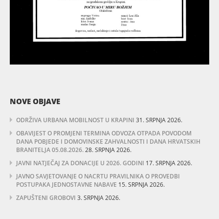
NOVE OBJAVE
ODRŽIVA URBANA MOBILNOST U KRAPINI
31. SRPNJA 2026.
OBAVIJEST O PROMJENI TERMINA ODVOZA OTPADA POVODOM
DANA POBJEDE I DOMOVINSKE ZAHVALNOSTI I DANA HRVATSKIH
BRANITELJA 05.08.2026.
28. SRPNJA 2026.
JAVNI NATJEČAJ ZA DONACIJE U 2026. GODINI
17. SRPNJA 2026.
JAVNO SAVJETOVANJE O NACRTU PRAVILNIKA O PROVEDBI
POSTUPAKA JEDNOSTAVNE NABAVE
15. SRPNJA 2026.
ZAPUŠTENI GROBOVI
3. SRPNJA 2026.