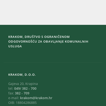
KRAKOM, DRUŠTVO S OGRANIČENOM
ODGOVORNOŠĆU ZA OBAVLJANJE KOMUNALNIH
USLUGA
KRAKOM, D.O.O.
Gajeva 20, Krapina
tel:
049/ 382 - 700
fax:
382 - 709
e-mail:
krakom@krakom.hr
OIB: 18804286885