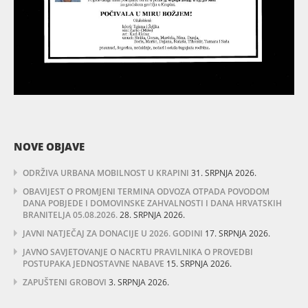
NOVE OBJAVE
ODRŽIVA URBANA MOBILNOST U KRAPINI
31. SRPNJA 2026.
OBAVIJEST O PROMJENI TERMINA ODVOZA OTPADA POVODOM
DANA POBJEDE I DOMOVINSKE ZAHVALNOSTI I DANA HRVATSKIH
BRANITELJA 05.08.2026.
28. SRPNJA 2026.
JAVNI NATJEČAJ ZA DONACIJE U 2026. GODINI
17. SRPNJA 2026.
JAVNO SAVJETOVANJE O NACRTU PRAVILNIKA O PROVEDBI
POSTUPAKA JEDNOSTAVNE NABAVE
15. SRPNJA 2026.
ZAPUŠTENI GROBOVI
3. SRPNJA 2026.