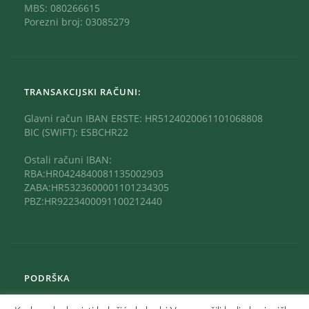
MBS: 080266615
Porezni broj: 03085279
TRANSAKCIJSKI RAČUNI:
Glavni račun IBAN ERSTE: HR5124020061101068808
BIC (SWIFT): ESBCHR22
Ostali računi IBAN:
RBA:HR0424840081135002903
ZABA:HR5323600001101234305
PBZ:HR9223400091100212440
PODRŠKA