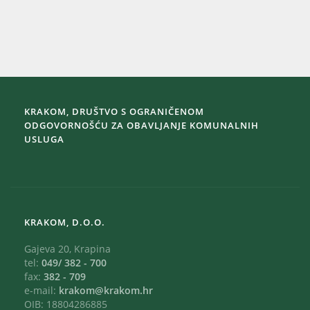
KRAKOM, DRUŠTVO S OGRANIČENOM
ODGOVORNOŠĆU ZA OBAVLJANJE KOMUNALNIH
USLUGA
KRAKOM, D.O.O.
Gajeva 20, Krapina
tel:
049/ 382 - 700
fax:
382 - 709
e-mail:
krakom@krakom.hr
OIB: 18804286885