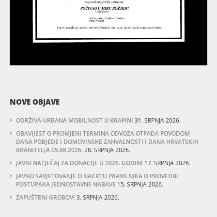
NOVE OBJAVE
ODRŽIVA URBANA MOBILNOST U KRAPINI
31. SRPNJA 2026.
OBAVIJEST O PROMJENI TERMINA ODVOZA OTPADA POVODOM
DANA POBJEDE I DOMOVINSKE ZAHVALNOSTI I DANA HRVATSKIH
BRANITELJA 05.08.2026.
28. SRPNJA 2026.
JAVNI NATJEČAJ ZA DONACIJE U 2026. GODINI
17. SRPNJA 2026.
JAVNO SAVJETOVANJE O NACRTU PRAVILNIKA O PROVEDBI
POSTUPAKA JEDNOSTAVNE NABAVE
15. SRPNJA 2026.
ZAPUŠTENI GROBOVI
3. SRPNJA 2026.