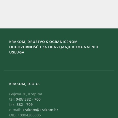
KRAKOM, DRUŠTVO S OGRANIČENOM
ODGOVORNOŠĆU ZA OBAVLJANJE KOMUNALNIH
USLUGA
KRAKOM, D.O.O.
Gajeva 20, Krapina
tel:
049/ 382 - 700
fax:
382 - 709
e-mail:
krakom@krakom.hr
OIB: 18804286885