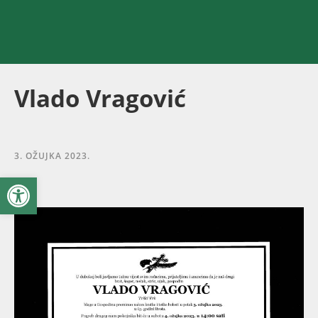
Vlado Vragović
3. OŽUJKA 2023.
Open toolbar