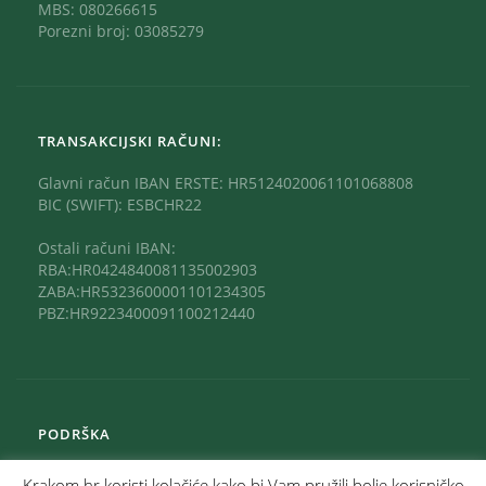
MBS: 080266615
Porezni broj: 03085279
TRANSAKCIJSKI RAČUNI:
Glavni račun IBAN ERSTE: HR5124020061101068808
BIC (SWIFT): ESBCHR22
Ostali računi IBAN:
RBA:HR0424840081135002903
ZABA:HR5323600001101234305
PBZ:HR9223400091100212440
PODRŠKA
Krakom.hr koristi kolačiće kako bi Vam pružili bolje korisničko