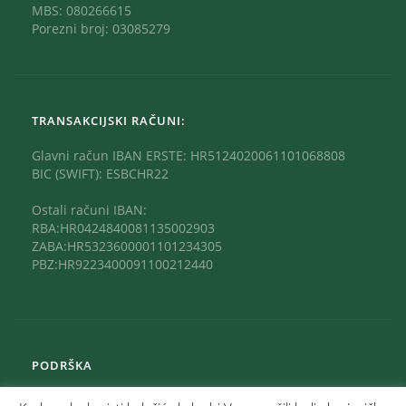
MBS: 080266615
Porezni broj: 03085279
TRANSAKCIJSKI RAČUNI:
Glavni račun IBAN ERSTE: HR5124020061101068808
BIC (SWIFT): ESBCHR22
Ostali računi IBAN:
RBA:HR0424840081135002903
ZABA:HR5323600001101234305
PBZ:HR9223400091100212440
PODRŠKA