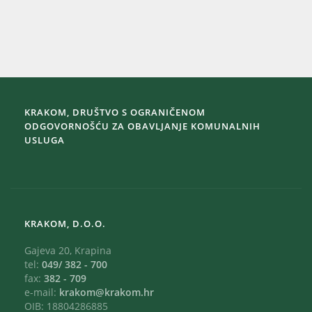
KRAKOM, DRUŠTVO S OGRANIČENOM
ODGOVORNOŠĆU ZA OBAVLJANJE KOMUNALNIH
USLUGA
KRAKOM, D.O.O.
Gajeva 20, Krapina
tel:
049/ 382 - 700
fax:
382 - 709
e-mail:
krakom@krakom.hr
OIB: 18804286885