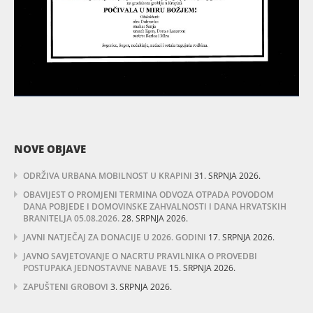
NOVE OBJAVE
ODRŽIVA URBANA MOBILNOST U KRAPINI
31. SRPNJA 2026.
OBAVIJEST O PROMJENI TERMINA ODVOZA OTPADA POVODOM
DANA POBJEDE I DOMOVINSKE ZAHVALNOSTI I DANA HRVATSKIH
BRANITELJA 05.08.2026.
28. SRPNJA 2026.
JAVNI NATJEČAJ ZA DONACIJE U 2026. GODINI
17. SRPNJA 2026.
JAVNO SAVJETOVANJE O NACRTU PRAVILNIKA O PROVEDBI
POSTUPAKA JEDNOSTAVNE NABAVE
15. SRPNJA 2026.
ZAPUŠTENI GROBOVI
3. SRPNJA 2026.