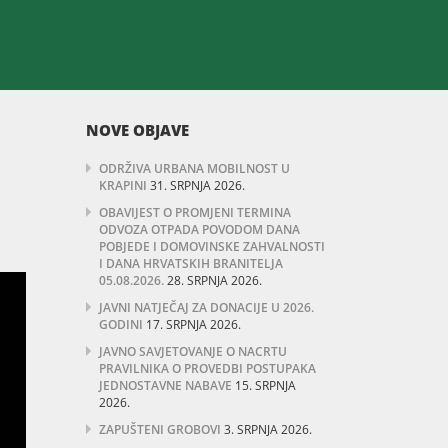
NOVE OBJAVE
ODRŽIVA URBANA MOBILNOST U
KRAPINI
31. SRPNJA 2026.
OBAVIJEST O PROMJENI TERMINA
ODVOZA OTPADA POVODOM DANA
POBJEDE I DOMOVINSKE ZAHVALNOSTI
I DANA HRVATSKIH BRANITELJA
05.08.2026.
28. SRPNJA 2026.
JAVNI NATJEČAJ ZA DONACIJE U 2026.
GODINI
17. SRPNJA 2026.
JAVNO SAVJETOVANJE O NACRTU
PRAVILNIKA O PROVEDBI POSTUPAKA
JEDNOSTAVNE NABAVE
15. SRPNJA
2026.
ZAPUŠTENI GROBOVI
3. SRPNJA 2026.