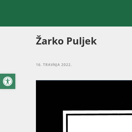
Žarko Puljek
16. TRAVNJA 2022.
Open toolbar