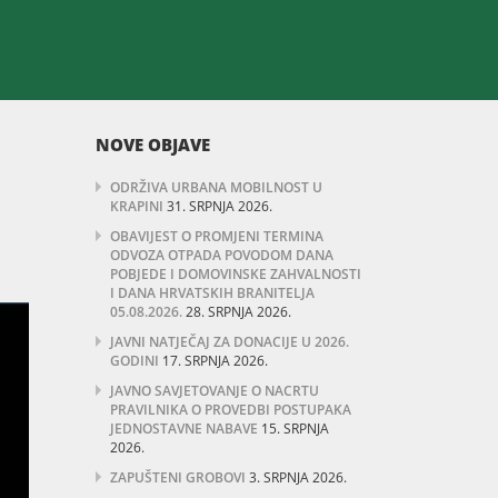
NOVE OBJAVE
ODRŽIVA URBANA MOBILNOST U
KRAPINI
31. SRPNJA 2026.
OBAVIJEST O PROMJENI TERMINA
ODVOZA OTPADA POVODOM DANA
POBJEDE I DOMOVINSKE ZAHVALNOSTI
I DANA HRVATSKIH BRANITELJA
05.08.2026.
28. SRPNJA 2026.
JAVNI NATJEČAJ ZA DONACIJE U 2026.
GODINI
17. SRPNJA 2026.
JAVNO SAVJETOVANJE O NACRTU
PRAVILNIKA O PROVEDBI POSTUPAKA
JEDNOSTAVNE NABAVE
15. SRPNJA
2026.
ZAPUŠTENI GROBOVI
3. SRPNJA 2026.