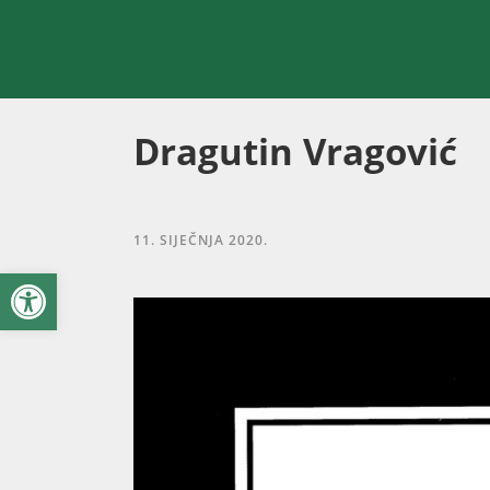
Dragutin Vragović
11. SIJEČNJA 2020.
Open toolbar