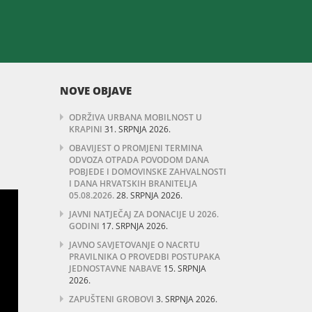
NOVE OBJAVE
ODRŽIVA URBANA MOBILNOST U
KRAPINI
31. SRPNJA 2026.
OBAVIJEST O PROMJENI TERMINA
ODVOZA OTPADA POVODOM DANA
POBJEDE I DOMOVINSKE ZAHVALNOSTI
I DANA HRVATSKIH BRANITELJA
05.08.2026.
28. SRPNJA 2026.
JAVNI NATJEČAJ ZA DONACIJE U 2026.
GODINI
17. SRPNJA 2026.
JAVNO SAVJETOVANJE O NACRTU
PRAVILNIKA O PROVEDBI POSTUPAKA
JEDNOSTAVNE NABAVE
15. SRPNJA
2026.
ZAPUŠTENI GROBOVI
3. SRPNJA 2026.