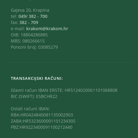
Gajeva 20, Krapina
tel:
049/ 382 - 700
fax:
382 - 709
e-mail:
krakom@krakom.hr
OIB: 18804286885
MBS: 080266615
Porezni broj: 03085279
TRANSAKCIJSKI RAČUNI:
Glavni račun IBAN ERSTE: HR5124020061101068808
BIC (SWIFT): ESBCHR22
Ostali računi IBAN:
RBA:HR0424840081135002903
ZABA:HR5323600001101234305
PBZ:HR9223400091100212440