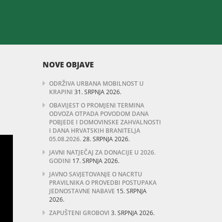
NOVE OBJAVE
ODRŽIVA URBANA MOBILNOST U
KRAPINI
31. SRPNJA 2026.
OBAVIJEST O PROMJENI TERMINA
ODVOZA OTPADA POVODOM DANA
POBJEDE I DOMOVINSKE ZAHVALNOSTI
I DANA HRVATSKIH BRANITELJA
05.08.2026.
28. SRPNJA 2026.
JAVNI NATJEČAJ ZA DONACIJE U 2026.
GODINI
17. SRPNJA 2026.
JAVNO SAVJETOVANJE O NACRTU
PRAVILNIKA O PROVEDBI POSTUPAKA
JEDNOSTAVNE NABAVE
15. SRPNJA
2026.
ZAPUŠTENI GROBOVI
3. SRPNJA 2026.