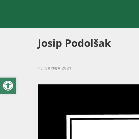
Josip Podolšak
15. SRPNJA 2021.
Open toolbar