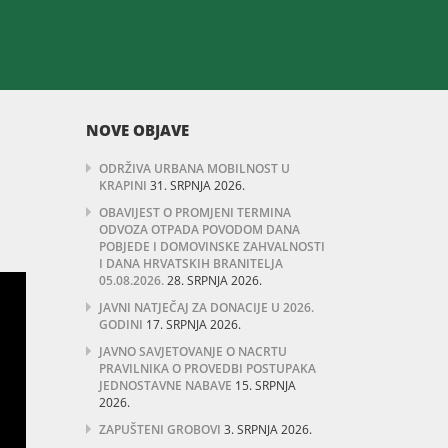
NOVE OBJAVE
ODRŽIVA URBANA MOBILNOST U
KRAPINI
31. SRPNJA 2026.
OBAVIJEST O PROMJENI TERMINA
ODVOZA OTPADA POVODOM DANA
POBJEDE I DOMOVINSKE ZAHVALNOSTI
I DANA HRVATSKIH BRANITELJA
05.08.2026.
28. SRPNJA 2026.
JAVNI NATJEČAJ ZA DONACIJE U 2026.
GODINI
17. SRPNJA 2026.
JAVNO SAVJETOVANJE O NACRTU
PRAVILNIKA O PROVEDBI POSTUPAKA
JEDNOSTAVNE NABAVE
15. SRPNJA
2026.
ZAPUŠTENI GROBOVI
3. SRPNJA 2026.