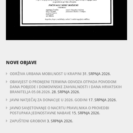
NOVE OBJAVE
ODRŽIVA URBANA MOBILNOST U KRAPINI
31. SRPNJA 2026.
OBAVIJEST O PROMJENI TERMINA ODVOZA OTPADA POVODOM
DANA POBJEDE I DOMOVINSKE ZAHVALNOSTI I DANA HRVATSKIH
BRANITELJA 05.08.2026.
28. SRPNJA 2026.
JAVNI NATJEČAJ ZA DONACIJE U 2026. GODINI
17. SRPNJA 2026.
JAVNO SAVJETOVANJE O NACRTU PRAVILNIKA O PROVEDBI
POSTUPAKA JEDNOSTAVNE NABAVE
15. SRPNJA 2026.
ZAPUŠTENI GROBOVI
3. SRPNJA 2026.