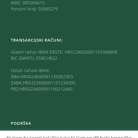
MBS: 080266615
Porezni broj: 03085279
TRANSAKCIJSKI RAČUNI:
Glavni račun IBAN ERSTE: HR5124020061101068808
BIC (SWIFT): ESBCHR22
Ostali računi IBAN:
RBA:HR0424840081135002903
ZABA:HR5323600001101234305
PBZ:HR9223400091100212440
PODRŠKA
Krakom.hr koristi kolačiće kako bi Vam pružili bolje korisničko