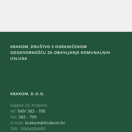
KRAKOM, DRUŠTVO S OGRANIČENOM
ODGOVORNOŠĆU ZA OBAVLJANJE KOMUNALNIH
USLUGA
KRAKOM, D.O.O.
Gajeva 20, Krapina
tel:
049/ 382 - 700
fax:
382 - 709
e-mail:
krakom@krakom.hr
OIB: 18804286885