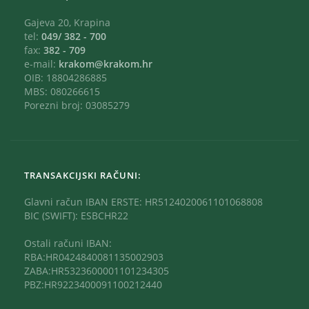
Gajeva 20, Krapina
tel:
049/ 382 - 700
fax:
382 - 709
e-mail:
krakom@krakom.hr
OIB: 18804286885
MBS: 080266615
Porezni broj: 03085279
TRANSAKCIJSKI RAČUNI:
Glavni račun IBAN ERSTE: HR5124020061101068808
BIC (SWIFT): ESBCHR22
Ostali računi IBAN:
RBA:HR0424840081135002903
ZABA:HR5323600001101234305
PBZ:HR9223400091100212440