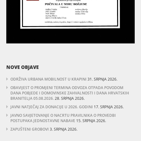
NOVE OBJAVE
ODRŽIVA URBANA MOBILNOST U KRAPINI
31. SRPNJA 2026.
OBAVIJEST O PROMJENI TERMINA ODVOZA OTPADA POVODOM
DANA POBJEDE I DOMOVINSKE ZAHVALNOSTI I DANA HRVATSKIH
BRANITELJA 05.08.2026.
28. SRPNJA 2026.
JAVNI NATJEČAJ ZA DONACIJE U 2026. GODINI
17. SRPNJA 2026.
JAVNO SAVJETOVANJE O NACRTU PRAVILNIKA O PROVEDBI
POSTUPAKA JEDNOSTAVNE NABAVE
15. SRPNJA 2026.
ZAPUŠTENI GROBOVI
3. SRPNJA 2026.