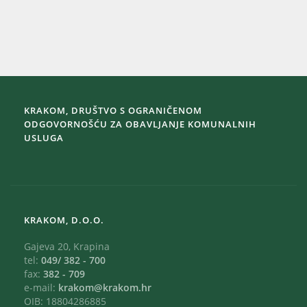
KRAKOM, DRUŠTVO S OGRANIČENOM
ODGOVORNOŠĆU ZA OBAVLJANJE KOMUNALNIH
USLUGA
KRAKOM, D.O.O.
Gajeva 20, Krapina
tel:
049/ 382 - 700
fax:
382 - 709
e-mail:
krakom@krakom.hr
OIB: 18804286885