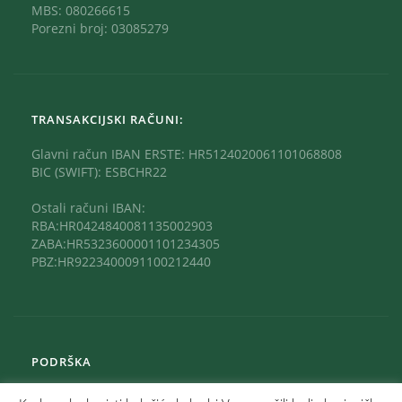
MBS: 080266615
Porezni broj: 03085279
TRANSAKCIJSKI RAČUNI:
Glavni račun IBAN ERSTE: HR5124020061101068808
BIC (SWIFT): ESBCHR22
Ostali računi IBAN:
RBA:HR0424840081135002903
ZABA:HR5323600001101234305
PBZ:HR9223400091100212440
PODRŠKA