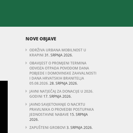
NOVE OBJAVE
ODRŽIVA URBANA MOBILNOST U
KRAPINI
31. SRPNJA 2026.
OBAVIJEST O PROMJENI TERMINA
ODVOZA OTPADA POVODOM DANA
POBJEDE I DOMOVINSKE ZAHVALNOSTI
I DANA HRVATSKIH BRANITELJA
05.08.2026.
28. SRPNJA 2026.
JAVNI NATJEČAJ ZA DONACIJE U 2026.
GODINI
17. SRPNJA 2026.
JAVNO SAVJETOVANJE O NACRTU
PRAVILNIKA O PROVEDBI POSTUPAKA
JEDNOSTAVNE NABAVE
15. SRPNJA
2026.
ZAPUŠTENI GROBOVI
3. SRPNJA 2026.