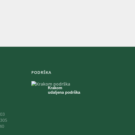
PODRŠKA
Krakom
udaljena podrška
03
305
40