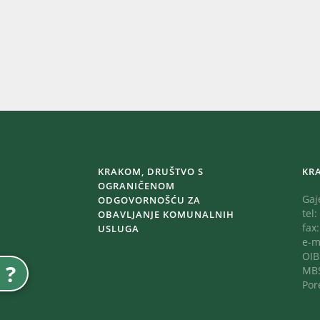
KRAKOM, DRUŠTVO S
KR
OGRANIČENOM
Gaj
ODGOVORNOŠĆU ZA
tel:
OBAVLJANJE KOMUNALNIH
fax
USLUGA
e-m
OIB
?
MBS
Por