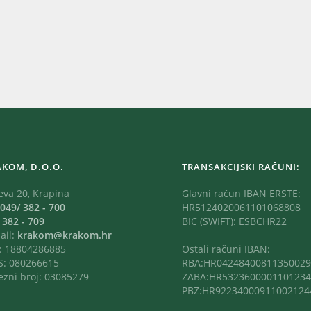
AKOM, D.O.O.
TRANSAKCIJSKI RAČUNI:
eva 20, Krapina
Glavni račun IBAN ERSTE:
049/ 382 - 700
HR5124020061101068808
:
382 - 709
BIC (SWIFT): ESBCHR22
ail:
krakom@krakom.hr
: 18804286885
Ostali računi IBAN:
: 080266615
RBA:HR04248400811350029
ezni broj: 03085279
ZABA:HR5323600001101234
PBZ:HR92234000911002124