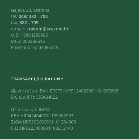
Gajeva 20, Krapina
tel:
049/ 382 - 700
fax:
382 - 709
e-mail:
krakom@krakom.hr
OIB: 18804286885
MBS: 080266615
Porezni broj: 03085279
TRANSAKCIJSKI RAČUNI:
Glavni račun IBAN ERSTE: HR5124020061101068808
BIC (SWIFT): ESBCHR22
Ostali računi IBAN:
RBA:HR0424840081135002903
ZABA:HR5323600001101234305
PBZ:HR9223400091100212440