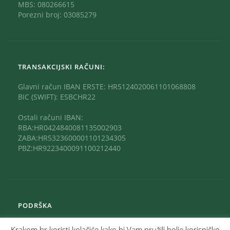
MBS: 080266615
Porezni broj: 03085279
TRANSAKCIJSKI RAČUNI:
Glavni račun IBAN ERSTE: HR5124020061101068808
BIC (SWIFT): ESBCHR22
Ostali računi IBAN:
RBA:HR0424840081135002903
ZABA:HR5323600001101234305
PBZ:HR9223400091100212440
PODRŠKA
Krakom.hr koristi kolačiće kako bi Vam pružili bolje korisničko