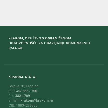
KRAKOM, DRUŠTVO S OGRANIČENOM
ODGOVORNOŠĆU ZA OBAVLJANJE KOMUNALNIH
USLUGA
KRAKOM, D.O.O.
Gajeva 20, Krapina
tel:
049/ 382 - 700
fax:
382 - 709
e-mail:
krakom@krakom.hr
OIB: 18804286885