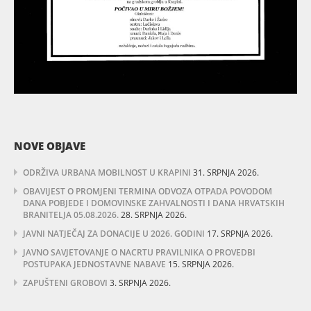
NOVE OBJAVE
ODRŽIVA URBANA MOBILNOST U KRAPINI
31. SRPNJA 2026.
OBAVIJEST O PROMJENI TERMINA ODVOZA OTPADA POVODOM
DANA POBJEDE I DOMOVINSKE ZAHVALNOSTI I DANA HRVATSKIH
BRANITELJA 05.08.2026.
28. SRPNJA 2026.
JAVNI NATJEČAJ ZA DONACIJE U 2026. GODINI
17. SRPNJA 2026.
JAVNO SAVJETOVANJE O NACRTU PRAVILNIKA O PROVEDBI
POSTUPAKA JEDNOSTAVNE NABAVE
15. SRPNJA 2026.
ZAPUŠTENI GROBOVI
3. SRPNJA 2026.