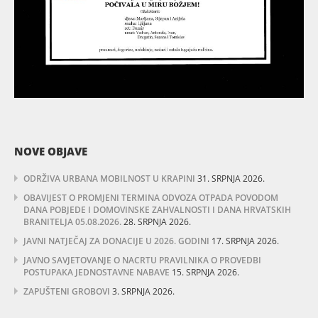
NOVE OBJAVE
ODRŽIVA URBANA MOBILNOST U KRAPINI
31. SRPNJA 2026.
OBAVIJEST O PROMJENI TERMINA ODVOZA OTPADA POVODOM
DANA POBJEDE I DOMOVINSKE ZAHVALNOSTI I DANA HRVATSKIH
BRANITELJA 05.08.2026.
28. SRPNJA 2026.
JAVNI NATJEČAJ ZA DONACIJE U 2026. GODINI
17. SRPNJA 2026.
JAVNO SAVJETOVANJE O NACRTU PRAVILNIKA O PROVEDBI
POSTUPAKA JEDNOSTAVNE NABAVE
15. SRPNJA 2026.
ZAPUŠTENI GROBOVI
3. SRPNJA 2026.