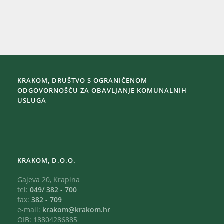
KRAKOM, DRUŠTVO S OGRANIČENOM
ODGOVORNOŠĆU ZA OBAVLJANJE KOMUNALNIH
USLUGA
KRAKOM, D.O.O.
Gajeva 20, Krapina
tel:
049/ 382 - 700
fax:
382 - 709
e-mail:
krakom@krakom.hr
OIB: 18804286885