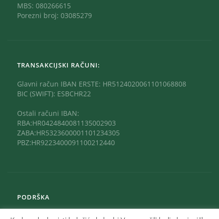
MBS: 080266615
Porezni broj: 03085279
TRANSAKCIJSKI RAČUNI:
Glavni račun IBAN ERSTE: HR5124020061101068808
BIC (SWIFT): ESBCHR22
Ostali računi IBAN:
RBA:HR0424840081135002903
ZABA:HR5323600001101234305
PBZ:HR9223400091100212440
PODRŠKA