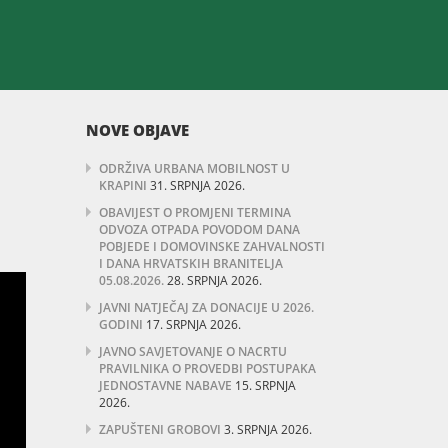
NOVE OBJAVE
ODRŽIVA URBANA MOBILNOST U
KRAPINI
31. SRPNJA 2026.
OBAVIJEST O PROMJENI TERMINA
ODVOZA OTPADA POVODOM DANA
POBJEDE I DOMOVINSKE ZAHVALNOSTI
I DANA HRVATSKIH BRANITELJA
05.08.2026.
28. SRPNJA 2026.
JAVNI NATJEČAJ ZA DONACIJE U 2026.
GODINI
17. SRPNJA 2026.
JAVNO SAVJETOVANJE O NACRTU
PRAVILNIKA O PROVEDBI POSTUPAKA
JEDNOSTAVNE NABAVE
15. SRPNJA
2026.
ZAPUŠTENI GROBOVI
3. SRPNJA 2026.