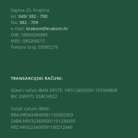
Gajeva 20, Krapina
tel:
049/ 382 - 700
fax:
382 - 709
e-mail:
krakom@krakom.hr
OIB: 18804286885
MBS: 080266615
Porezni broj: 03085279
TRANSAKCIJSKI RAČUNI:
Glavni račun IBAN ERSTE: HR5124020061101068808
BIC (SWIFT): ESBCHR22
Ostali računi IBAN:
RBA:HR0424840081135002903
ZABA:HR5323600001101234305
PBZ:HR9223400091100212440