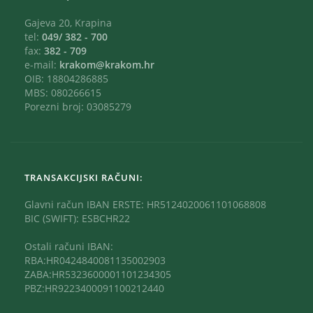
Gajeva 20, Krapina
tel:
049/ 382 - 700
fax:
382 - 709
e-mail:
krakom@krakom.hr
OIB: 18804286885
MBS: 080266615
Porezni broj: 03085279
TRANSAKCIJSKI RAČUNI:
Glavni račun IBAN ERSTE: HR5124020061101068808
BIC (SWIFT): ESBCHR22
Ostali računi IBAN:
RBA:HR0424840081135002903
ZABA:HR5323600001101234305
PBZ:HR9223400091100212440