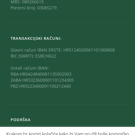
MBS: 080266615
Porezni broj: 03085279
TRANSAKCIJSKI RAČUNI:
Glavni račun IBAN ERSTE: HR5124020061101068808
BIC (SWIFT): ESBCHR22
Ostali računi IBAN:
RBA:HR0424840081135002903
ZABA:HR5323600001101234305
PBZ:HR9223400091100212440
PODRŠKA
Krakom.hr koristi kolačiće kako bi Vam pružili bolje korisničko