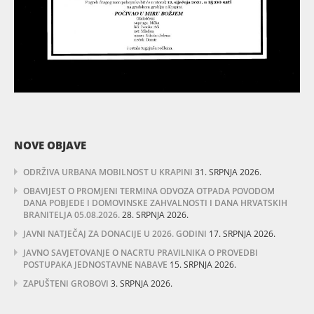
NOVE OBJAVE
ODRŽIVA URBANA MOBILNOST U KRAPINI
31. SRPNJA 2026.
OBAVIJEST O PROMJENI TERMINA ODVOZA OTPADA POVODOM
DANA POBJEDE I DOMOVINSKE ZAHVALNOSTI I DANA HRVATSKIH
BRANITELJA 05.08.2026.
28. SRPNJA 2026.
JAVNI NATJEČAJ ZA DONACIJE U 2026. GODINI
17. SRPNJA 2026.
JAVNO SAVJETOVANJE O NACRTU PRAVILNIKA O PROVEDBI
POSTUPAKA JEDNOSTAVNE NABAVE
15. SRPNJA 2026.
ZAPUŠTENI GROBOVI
3. SRPNJA 2026.