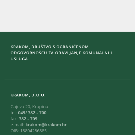
KRAKOM, DRUŠTVO S OGRANIČENOM
ODGOVORNOŠĆU ZA OBAVLJANJE KOMUNALNIH
USLUGA
KRAKOM, D.O.O.
Gajeva 20, Krapina
tel:
049/ 382 - 700
fax:
382 - 709
e-mail:
krakom@krakom.hr
OIB: 18804286885