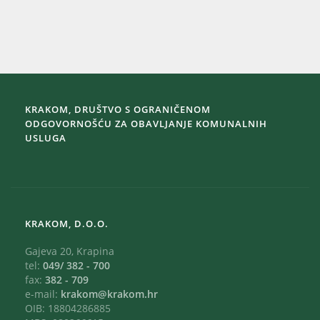
KRAKOM, DRUŠTVO S OGRANIČENOM
ODGOVORNOŠĆU ZA OBAVLJANJE KOMUNALNIH
USLUGA
KRAKOM, D.O.O.
Gajeva 20, Krapina
tel:
049/ 382 - 700
fax:
382 - 709
e-mail:
krakom@krakom.hr
OIB: 18804286885