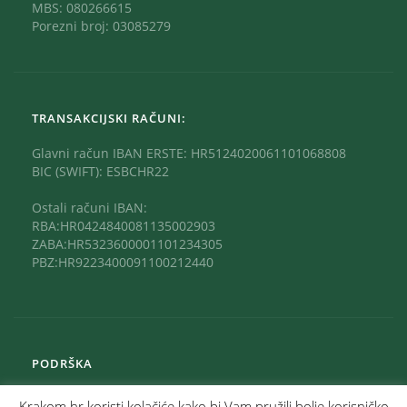
MBS: 080266615
Porezni broj: 03085279
TRANSAKCIJSKI RAČUNI:
Glavni račun IBAN ERSTE: HR5124020061101068808
BIC (SWIFT): ESBCHR22
Ostali računi IBAN:
RBA:HR0424840081135002903
ZABA:HR5323600001101234305
PBZ:HR9223400091100212440
PODRŠKA
Krakom.hr koristi kolačiće kako bi Vam pružili bolje korisničko