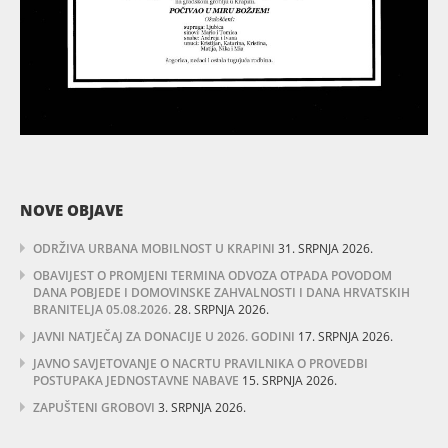
NOVE OBJAVE
ODRŽIVA URBANA MOBILNOST U KRAPINI
31. SRPNJA 2026.
OBAVIJEST O PROMJENI TERMINA ODVOZA OTPADA POVODOM
DANA POBJEDE I DOMOVINSKE ZAHVALNOSTI I DANA HRVATSKIH
BRANITELJA 05.08.2026.
28. SRPNJA 2026.
JAVNI NATJEČAJ ZA DONACIJE U 2026. GODINI
17. SRPNJA 2026.
JAVNO SAVJETOVANJE O NACRTU PRAVILNIKA O PROVEDBI
POSTUPAKA JEDNOSTAVNE NABAVE
15. SRPNJA 2026.
ZAPUŠTENI GROBOVI
3. SRPNJA 2026.