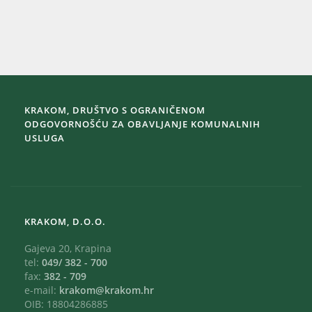
KRAKOM, DRUŠTVO S OGRANIČENOM
ODGOVORNOŠĆU ZA OBAVLJANJE KOMUNALNIH
USLUGA
KRAKOM, D.O.O.
Gajeva 20, Krapina
tel:
049/ 382 - 700
fax:
382 - 709
e-mail:
krakom@krakom.hr
OIB: 18804286885