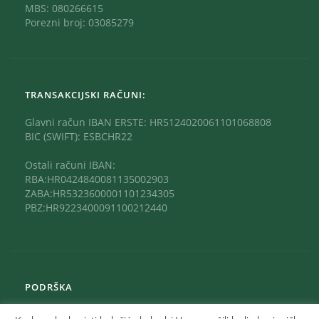
MBS: 080266615
Porezni broj: 03085279
TRANSAKCIJSKI RAČUNI:
Glavni račun IBAN ERSTE: HR5124020061101068808
BIC (SWIFT): ESBCHR22
Ostali računi IBAN:
RBA:HR0424840081135002903
ZABA:HR5323600001101234305
PBZ:HR9223400091100212440
PODRŠKA