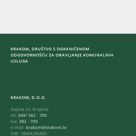
KRAKOM, DRUŠTVO S OGRANIČENOM
ODGOVORNOŠĆU ZA OBAVLJANJE KOMUNALNIH
USLUGA
KRAKOM, D.O.O.
Gajeva 20, Krapina
tel:
049/ 382 - 700
fax:
382 - 709
e-mail:
krakom@krakom.hr
OIB: 18804286885