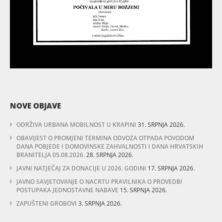
NOVE OBJAVE
ODRŽIVA URBANA MOBILNOST U KRAPINI
31. SRPNJA 2026.
OBAVIJEST O PROMJENI TERMINA ODVOZA OTPADA POVODOM
DANA POBJEDE I DOMOVINSKE ZAHVALNOSTI I DANA HRVATSKIH
BRANITELJA 05.08.2026.
28. SRPNJA 2026.
JAVNI NATJEČAJ ZA DONACIJE U 2026. GODINI
17. SRPNJA 2026.
JAVNO SAVJETOVANJE O NACRTU PRAVILNIKA O PROVEDBI
POSTUPAKA JEDNOSTAVNE NABAVE
15. SRPNJA 2026.
ZAPUŠTENI GROBOVI
3. SRPNJA 2026.