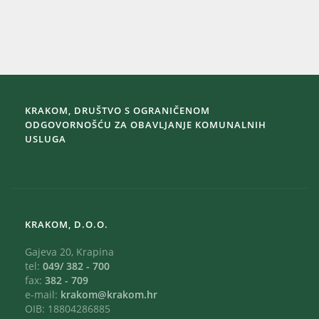
KRAKOM, DRUŠTVO S OGRANIČENOM
ODGOVORNOŠĆU ZA OBAVLJANJE KOMUNALNIH
USLUGA
KRAKOM, D.O.O.
Gajeva 20, Krapina
tel:
049/ 382 - 700
fax:
382 - 709
e-mail:
krakom@krakom.hr
OIB: 18804286885