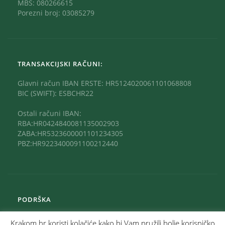
MBS: 080266615
Porezni broj: 03085279
TRANSAKCIJSKI RAČUNI:
Glavni račun IBAN ERSTE: HR5124020061101068808
BIC (SWIFT): ESBCHR22
Ostali računi IBAN:
RBA:HR0424840081135002903
ZABA:HR5323600001101234305
PBZ:HR9223400091100212440
PODRŠKA
Krakom.hr koristi kolačiće kako bi Vam pružili bolje korisničko