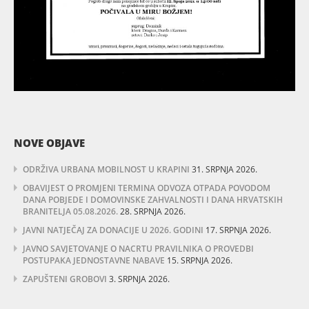
NOVE OBJAVE
ODRŽIVA URBANA MOBILNOST U KRAPINI
31. SRPNJA 2026.
OBAVIJEST O PROMJENI TERMINA ODVOZA OTPADA POVODOM
DANA POBJEDE I DOMOVINSKE ZAHVALNOSTI I DANA HRVATSKIH
BRANITELJA 05.08.2026.
28. SRPNJA 2026.
JAVNI NATJEČAJ ZA DONACIJE U 2026. GODINI
17. SRPNJA 2026.
JAVNO SAVJETOVANJE O NACRTU PRAVILNIKA O PROVEDBI
POSTUPAKA JEDNOSTAVNE NABAVE
15. SRPNJA 2026.
ZAPUŠTENI GROBOVI
3. SRPNJA 2026.