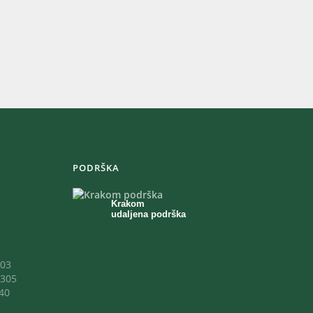
PODRŠKA
Krakom
udaljena podrška
03
305
40