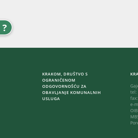
?
KRAKOM, DRUŠTVO S
KR
OGRANIČENOM
Gaj
ODGOVORNOŠĆU ZA
tel:
OBAVLJANJE KOMUNALNIH
fax
USLUGA
e-m
OIB
MBS
Por