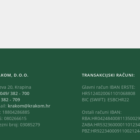
AKOM, D.O.O.
TRANSAKCIJSKI RAČUNI:
eva 20, Krapina
Glavni račun IBAN ERSTE:
049/ 382 - 700
HR5124020061101068808
:
382 - 709
BIC (SWIFT): ESBCHR22
ail:
krakom@krakom.hr
: 18804286885
Ostali računi IBAN:
: 080266615
RBA:HR04248400811350029
ezni broj: 03085279
ZABA:HR5323600001101234
PBZ:HR92234000911002124