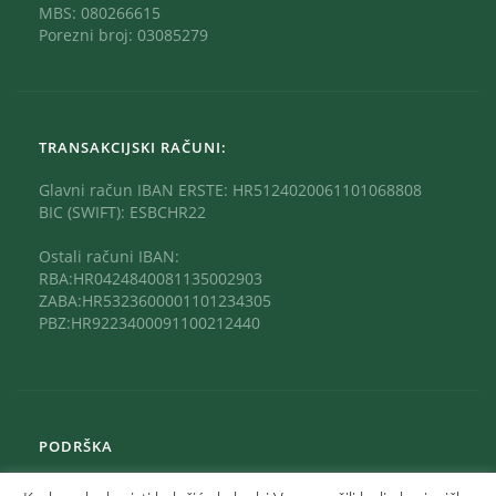
MBS: 080266615
Porezni broj: 03085279
TRANSAKCIJSKI RAČUNI:
Glavni račun IBAN ERSTE: HR5124020061101068808
BIC (SWIFT): ESBCHR22
Ostali računi IBAN:
RBA:HR0424840081135002903
ZABA:HR5323600001101234305
PBZ:HR9223400091100212440
PODRŠKA