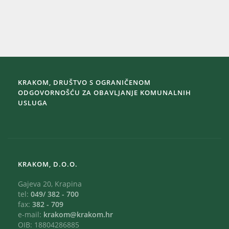
KRAKOM, DRUŠTVO S OGRANIČENOM
ODGOVORNOŠĆU ZA OBAVLJANJE KOMUNALNIH
USLUGA
KRAKOM, D.O.O.
Gajeva 20, Krapina
tel:
049/ 382 - 700
fax:
382 - 709
e-mail:
krakom@krakom.hr
OIB: 18804286885