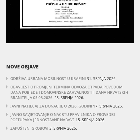
NOVE OBJAVE
ODRŽIVA URBANA MOBILNOST U KRAPINI
31. SRPNJA 2026.
OBAVIJEST O PROMJENI TERMINA ODVOZA OTPADA POVODOM
DANA POBJEDE I DOMOVINSKE ZAHVALNOSTI I DANA HRVATSKIH
BRANITELJA 05.08.2026.
28. SRPNJA 2026.
JAVNI NATJEČAJ ZA DONACIJE U 2026. GODINI
17. SRPNJA 2026.
JAVNO SAVJETOVANJE O NACRTU PRAVILNIKA O PROVEDBI
POSTUPAKA JEDNOSTAVNE NABAVE
15. SRPNJA 2026.
ZAPUŠTENI GROBOVI
3. SRPNJA 2026.