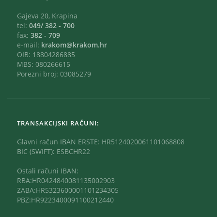
Gajeva 20, Krapina
tel:
049/ 382 - 700
fax:
382 - 709
e-mail:
krakom@krakom.hr
OIB: 18804286885
MBS: 080266615
Porezni broj: 03085279
TRANSAKCIJSKI RAČUNI:
Glavni račun IBAN ERSTE: HR5124020061101068808
BIC (SWIFT): ESBCHR22
Ostali računi IBAN:
RBA:HR0424840081135002903
ZABA:HR5323600001101234305
PBZ:HR9223400091100212440