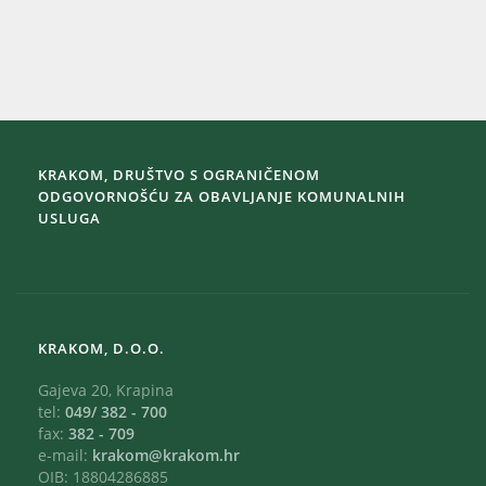
KRAKOM, DRUŠTVO S OGRANIČENOM
ODGOVORNOŠĆU ZA OBAVLJANJE KOMUNALNIH
USLUGA
KRAKOM, D.O.O.
Gajeva 20, Krapina
tel:
049/ 382 - 700
fax:
382 - 709
e-mail:
krakom@krakom.hr
OIB: 18804286885