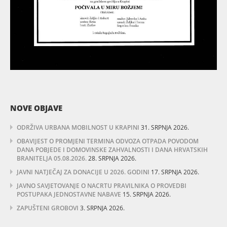
NOVE OBJAVE
ODRŽIVA URBANA MOBILNOST U KRAPINI
31. SRPNJA 2026.
OBAVIJEST O PROMJENI TERMINA ODVOZA OTPADA POVODOM
DANA POBJEDE I DOMOVINSKE ZAHVALNOSTI I DANA HRVATSKIH
BRANITELJA 05.08.2026.
28. SRPNJA 2026.
JAVNI NATJEČAJ ZA DONACIJE U 2026. GODINI
17. SRPNJA 2026.
JAVNO SAVJETOVANJE O NACRTU PRAVILNIKA O PROVEDBI
POSTUPAKA JEDNOSTAVNE NABAVE
15. SRPNJA 2026.
ZAPUŠTENI GROBOVI
3. SRPNJA 2026.