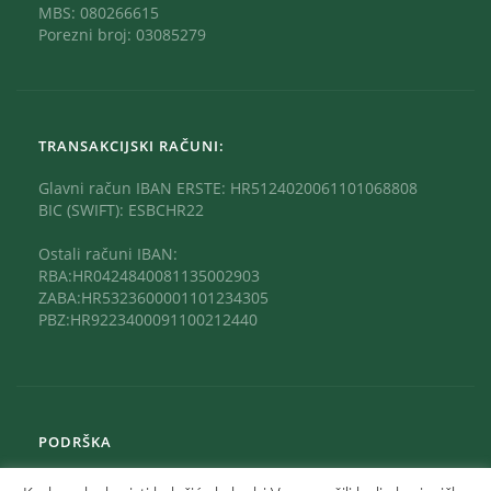
MBS: 080266615
Porezni broj: 03085279
TRANSAKCIJSKI RAČUNI:
Glavni račun IBAN ERSTE: HR5124020061101068808
BIC (SWIFT): ESBCHR22
Ostali računi IBAN:
RBA:HR0424840081135002903
ZABA:HR5323600001101234305
PBZ:HR9223400091100212440
PODRŠKA