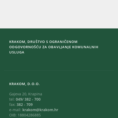
KRAKOM, DRUŠTVO S OGRANIČENOM
ODGOVORNOŠĆU ZA OBAVLJANJE KOMUNALNIH
USLUGA
KRAKOM, D.O.O.
Gajeva 20, Krapina
tel:
049/ 382 - 700
fax:
382 - 709
e-mail:
krakom@krakom.hr
OIB: 18804286885