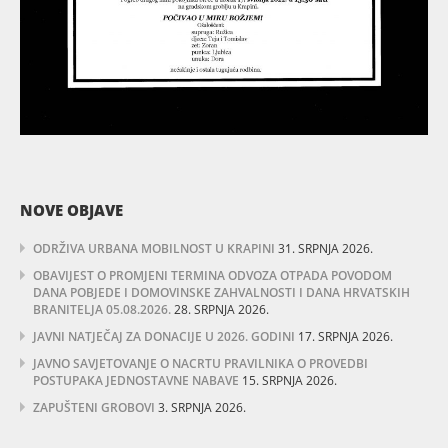
NOVE OBJAVE
ODRŽIVA URBANA MOBILNOST U KRAPINI
31. SRPNJA 2026.
OBAVIJEST O PROMJENI TERMINA ODVOZA OTPADA POVODOM
DANA POBJEDE I DOMOVINSKE ZAHVALNOSTI I DANA HRVATSKIH
BRANITELJA 05.08.2026.
28. SRPNJA 2026.
JAVNI NATJEČAJ ZA DONACIJE U 2026. GODINI
17. SRPNJA 2026.
JAVNO SAVJETOVANJE O NACRTU PRAVILNIKA O PROVEDBI
POSTUPAKA JEDNOSTAVNE NABAVE
15. SRPNJA 2026.
ZAPUŠTENI GROBOVI
3. SRPNJA 2026.