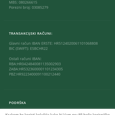
MBS: 080266615
Porezni broj: 03085279
TRANSAKCIJSKI RAČUNI:
Glavni račun IBAN ERSTE: HR5124020061101068808
BIC (SWIFT): ESBCHR22
Ostali računi IBAN:
RBA:HR0424840081135002903
ZABA:HR5323600001101234305
PBZ:HR9223400091100212440
PODRŠKA
Krakom.hr koristi kolačiće kako bi Vam pružili bolje korisničko