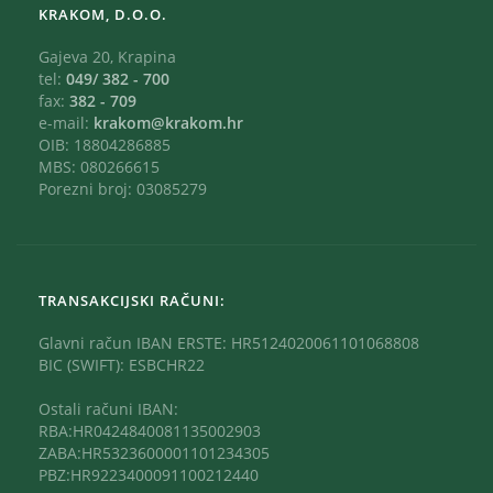
KRAKOM, D.O.O.
Gajeva 20, Krapina
tel:
049/ 382 - 700
fax:
382 - 709
e-mail:
krakom@krakom.hr
OIB: 18804286885
MBS: 080266615
Porezni broj: 03085279
TRANSAKCIJSKI RAČUNI:
Glavni račun IBAN ERSTE: HR5124020061101068808
BIC (SWIFT): ESBCHR22
Ostali računi IBAN:
RBA:HR0424840081135002903
ZABA:HR5323600001101234305
PBZ:HR9223400091100212440