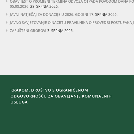
OBAVIJEST O PROMJENI TERMINA ODVOZA OTPADA POVODOM DANA POB
05.08.2026.
28. SRPNJA 2026.
JAVNI NATJEČAJ ZA DONACIJE U 2026. GODINI
17. SRPNJA 2026.
JAVNO SAVJETOVANJE O NACRTU PRAVILNIKA O PROVEDBI POSTUPAKA
ZAPUŠTENI GROBOVI
3. SRPNJA 2026.
KRAKOM, DRUŠTVO S OGRANIČENOM
ODGOVORNOŠĆU ZA OBAVLJANJE KOMUNALNIH
USLUGA