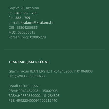
Gajeva 20, Krapina
tel:
049/ 382 - 700
fax:
382 - 709
e-mail:
krakom@krakom.hr
OIB: 18804286885
MBS: 080266615
Porezni broj: 03085279
TRANSAKCIJSKI RAČUNI:
Glavni račun IBAN ERSTE: HR5124020061101068808
BIC (SWIFT): ESBCHR22
Ostali računi IBAN:
RBA:HR0424840081135002903
ZABA:HR5323600001101234305
PBZ:HR9223400091100212440