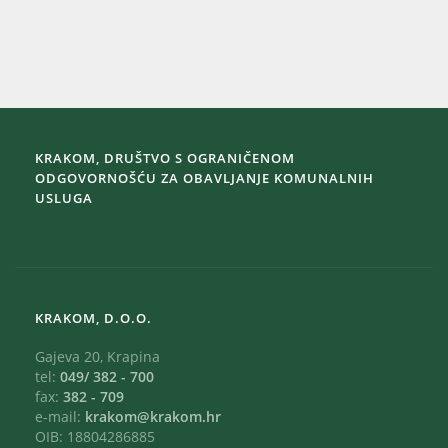
KRAKOM, DRUŠTVO S OGRANIČENOM
ODGOVORNOŠĆU ZA OBAVLJANJE KOMUNALNIH
USLUGA
KRAKOM, D.O.O.
Gajeva 20, Krapina
tel:
049/ 382 - 700
fax:
382 - 709
e-mail:
krakom@krakom.hr
OIB: 18804286885