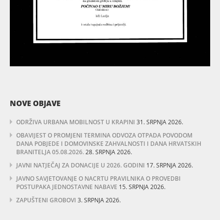
NOVE OBJAVE
ODRŽIVA URBANA MOBILNOST U KRAPINI
31. SRPNJA 2026.
OBAVIJEST O PROMJENI TERMINA ODVOZA OTPADA POVODOM
DANA POBJEDE I DOMOVINSKE ZAHVALNOSTI I DANA HRVATSKIH
BRANITELJA 05.08.2026.
28. SRPNJA 2026.
JAVNI NATJEČAJ ZA DONACIJE U 2026. GODINI
17. SRPNJA 2026.
JAVNO SAVJETOVANJE O NACRTU PRAVILNIKA O PROVEDBI
POSTUPAKA JEDNOSTAVNE NABAVE
15. SRPNJA 2026.
ZAPUŠTENI GROBOVI
3. SRPNJA 2026.