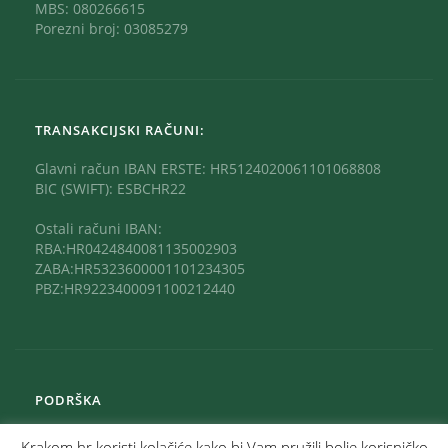
MBS: 080266615
Porezni broj: 03085279
TRANSAKCIJSKI RAČUNI:
Glavni račun IBAN ERSTE: HR5124020061101068808
BIC (SWIFT): ESBCHR22
Ostali računi IBAN:
RBA:HR0424840081135002903
ZABA:HR5323600001101234305
PBZ:HR9223400091100212440
PODRŠKA
Krakom.hr koristi kolačiće kako bi Vam pružili bolje korisničko