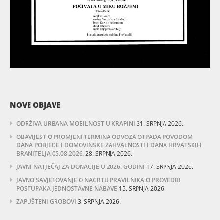
NOVE OBJAVE
ODRŽIVA URBANA MOBILNOST U KRAPINI
31. SRPNJA 2026.
OBAVIJEST O PROMJENI TERMINA ODVOZA OTPADA POVODOM
DANA POBJEDE I DOMOVINSKE ZAHVALNOSTI I DANA HRVATSKIH
BRANITELJA 05.08.2026.
28. SRPNJA 2026.
JAVNI NATJEČAJ ZA DONACIJE U 2026. GODINI
17. SRPNJA 2026.
JAVNO SAVJETOVANJE O NACRTU PRAVILNIKA O PROVEDBI
POSTUPAKA JEDNOSTAVNE NABAVE
15. SRPNJA 2026.
ZAPUŠTENI GROBOVI
3. SRPNJA 2026.