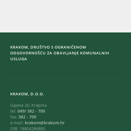
KRAKOM, DRUŠTVO S OGRANIČENOM
ODGOVORNOŠĆU ZA OBAVLJANJE KOMUNALNIH
USLUGA
KRAKOM, D.O.O.
Gajeva 20, Krapina
tel:
049/ 382 - 700
fax:
382 - 709
e-mail:
krakom@krakom.hr
OIB: 18804286885