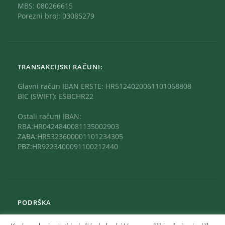
MBS: 080266615
Porezni broj: 03085279
TRANSAKCIJSKI RAČUNI:
Glavni račun IBAN ERSTE: HR5124020061101068808
BIC (SWIFT): ESBCHR22
Ostali računi IBAN:
RBA:HR0424840081135002903
ZABA:HR5323600001101234305
PBZ:HR9223400091100212440
PODRŠKA