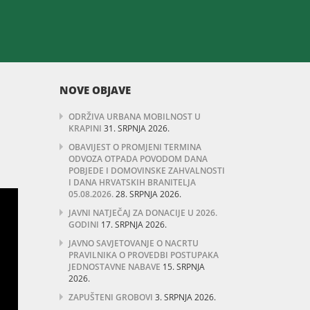
NOVE OBJAVE
ODRŽIVA URBANA MOBILNOST U
KRAPINI
31. SRPNJA 2026.
OBAVIJEST O PROMJENI TERMINA
ODVOZA OTPADA POVODOM DANA
POBJEDE I DOMOVINSKE ZAHVALNOSTI
I DANA HRVATSKIH BRANITELJA
05.08.2026.
28. SRPNJA 2026.
JAVNI NATJEČAJ ZA DONACIJE U 2026.
GODINI
17. SRPNJA 2026.
JAVNO SAVJETOVANJE O NACRTU
PRAVILNIKA O PROVEDBI POSTUPAKA
JEDNOSTAVNE NABAVE
15. SRPNJA
2026.
ZAPUŠTENI GROBOVI
3. SRPNJA 2026.