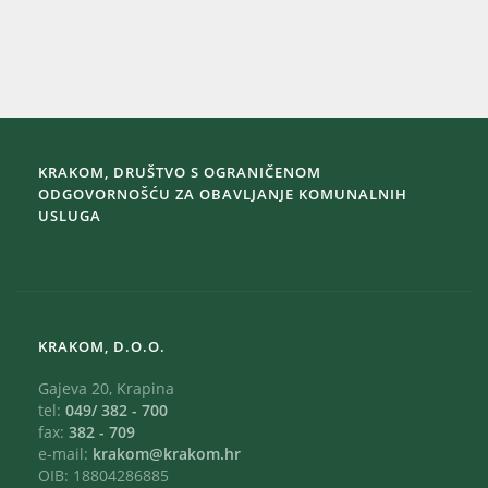
KRAKOM, DRUŠTVO S OGRANIČENOM
ODGOVORNOŠĆU ZA OBAVLJANJE KOMUNALNIH
USLUGA
KRAKOM, D.O.O.
Gajeva 20, Krapina
tel:
049/ 382 - 700
fax:
382 - 709
e-mail:
krakom@krakom.hr
OIB: 18804286885