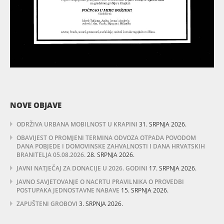
NOVE OBJAVE
ODRŽIVA URBANA MOBILNOST U KRAPINI
31. SRPNJA 2026.
OBAVIJEST O PROMJENI TERMINA ODVOZA OTPADA POVODOM
DANA POBJEDE I DOMOVINSKE ZAHVALNOSTI I DANA HRVATSKIH
BRANITELJA 05.08.2026.
28. SRPNJA 2026.
JAVNI NATJEČAJ ZA DONACIJE U 2026. GODINI
17. SRPNJA 2026.
JAVNO SAVJETOVANJE O NACRTU PRAVILNIKA O PROVEDBI
POSTUPAKA JEDNOSTAVNE NABAVE
15. SRPNJA 2026.
ZAPUŠTENI GROBOVI
3. SRPNJA 2026.