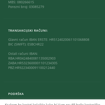
MBS: 080266615
Porezni broj: 03085279
TRANSAKCIJSKI RAČUNI:
Glavni račun IBAN ERSTE: HR5124020061101068808
BIC (SWIFT): ESBCHR22
Ostali računi IBAN:
RBA:HR0424840081135002903
ZABA:HR5323600001101234305
PBZ:HR9223400091100212440
PODRŠKA
Krakom.hr koristi kolačiće kako bi Vam pružili bolje korisničko