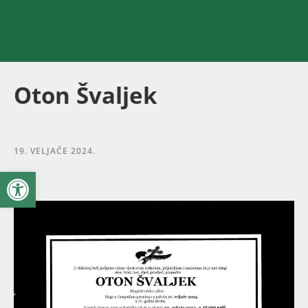
Oton Švaljek
19. VELJAČE 2024.
Open toolbar