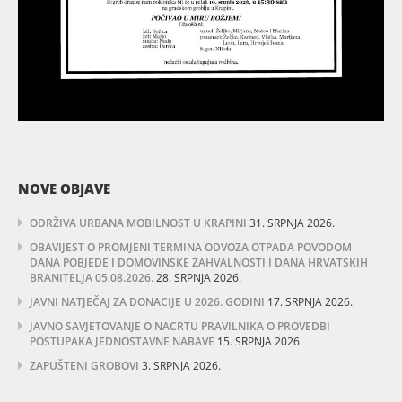
NOVE OBJAVE
ODRŽIVA URBANA MOBILNOST U KRAPINI
31. SRPNJA 2026.
OBAVIJEST O PROMJENI TERMINA ODVOZA OTPADA POVODOM
DANA POBJEDE I DOMOVINSKE ZAHVALNOSTI I DANA HRVATSKIH
BRANITELJA 05.08.2026.
28. SRPNJA 2026.
JAVNI NATJEČAJ ZA DONACIJE U 2026. GODINI
17. SRPNJA 2026.
JAVNO SAVJETOVANJE O NACRTU PRAVILNIKA O PROVEDBI
POSTUPAKA JEDNOSTAVNE NABAVE
15. SRPNJA 2026.
ZAPUŠTENI GROBOVI
3. SRPNJA 2026.