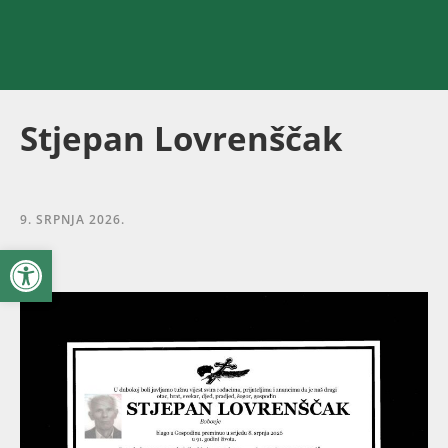
Stjepan Lovrenščak
9. SRPNJA 2026.
Open toolbar