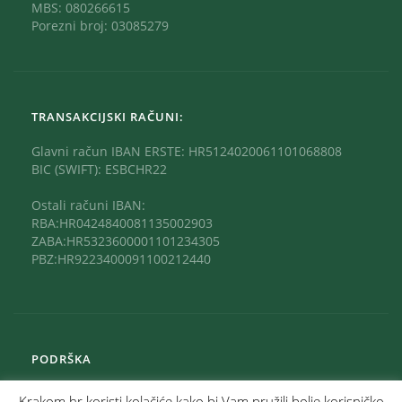
MBS: 080266615
Porezni broj: 03085279
TRANSAKCIJSKI RAČUNI:
Glavni račun IBAN ERSTE: HR5124020061101068808
BIC (SWIFT): ESBCHR22
Ostali računi IBAN:
RBA:HR0424840081135002903
ZABA:HR5323600001101234305
PBZ:HR9223400091100212440
PODRŠKA
Krakom.hr koristi kolačiće kako bi Vam pružili bolje korisničko