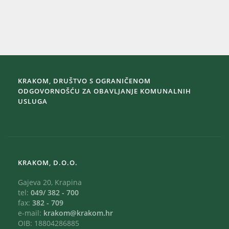
KRAKOM, DRUŠTVO S OGRANIČENOM
ODGOVORNOŠĆU ZA OBAVLJANJE KOMUNALNIH
USLUGA
KRAKOM, D.O.O.
Gajeva 20, Krapina
tel:
049/ 382 - 700
fax:
382 - 709
e-mail:
krakom@krakom.hr
OIB: 18804286885