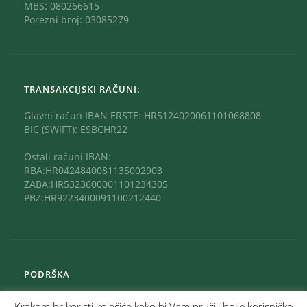
MBS: 080266615
Porezni broj: 03085279
TRANSAKCIJSKI RAČUNI:
Glavni račun IBAN ERSTE: HR5124020061101068808
BIC (SWIFT): ESBCHR22
Ostali računi IBAN:
RBA:HR0424840081135002903
ZABA:HR5323600001101234305
PBZ:HR9223400091100212440
PODRŠKA
Krakom.hr koristi kolačiće kako bi Vam pružili bolje korisničko