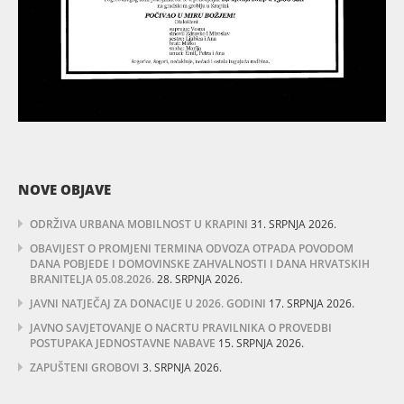
NOVE OBJAVE
ODRŽIVA URBANA MOBILNOST U KRAPINI
31. SRPNJA 2026.
OBAVIJEST O PROMJENI TERMINA ODVOZA OTPADA POVODOM
DANA POBJEDE I DOMOVINSKE ZAHVALNOSTI I DANA HRVATSKIH
BRANITELJA 05.08.2026.
28. SRPNJA 2026.
JAVNI NATJEČAJ ZA DONACIJE U 2026. GODINI
17. SRPNJA 2026.
JAVNO SAVJETOVANJE O NACRTU PRAVILNIKA O PROVEDBI
POSTUPAKA JEDNOSTAVNE NABAVE
15. SRPNJA 2026.
ZAPUŠTENI GROBOVI
3. SRPNJA 2026.