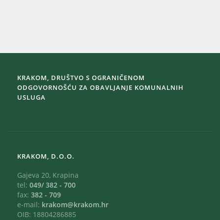
KRAKOM, DRUŠTVO S OGRANIČENOM
ODGOVORNOŠĆU ZA OBAVLJANJE KOMUNALNIH
USLUGA
KRAKOM, D.O.O.
Gajeva 20, Krapina
tel:
049/ 382 - 700
fax:
382 - 709
e-mail:
krakom@krakom.hr
OIB: 18804286885