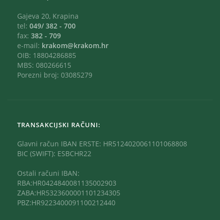
Gajeva 20, Krapina
tel:
049/ 382 - 700
fax:
382 - 709
e-mail:
krakom@krakom.hr
OIB: 18804286885
MBS: 080266615
Porezni broj: 03085279
TRANSAKCIJSKI RAČUNI:
Glavni račun IBAN ERSTE: HR5124020061101068808
BIC (SWIFT): ESBCHR22
Ostali računi IBAN:
RBA:HR0424840081135002903
ZABA:HR5323600001101234305
PBZ:HR9223400091100212440