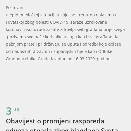
Poštovani,
u epidemiološkoj situaciji u kojoj se trenutno nalazimo u
Hrvatskoj zbog bolesti COVID-19, zaraze uzrokovane
koronavirusom, radi zaštite zdravlja svih građana prije svega
pozivamo sve naše korisnike usluga kao i sve građane da s
pažnjom prate i pridržavaju se uputa i odredbi koje dolaze
od nadležnih državnih i županijskih tijela kao i Odluke
Gradonačelnika Grada Krapine od 16.03.2020. godine.
3
SIJ
Obavijest o promjeni rasporeda
odvoza otpada zbog blagdana Sveta