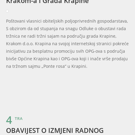
Krakom-a i Grada Krapine
Poštovani vlasnici obiteljskih poljoprivrednih gospodarstava,
S obzirom da od stupanja na snagu Odluke o obustavi rada
tržnica ne radi tržni sajam na području grada Krapine,
Krakom d.o.o. Krapina na svojoj internetskoj stranici pokreće
inicijativu za besplatnu promociju svih OPG-ova s područja
bivše Općine Krapina kao i OPG-ova koji i inače vrše prodaju
na tržnom sajmu „Ponte rosa“ u Krapini.
4
TRA
OBAVIJEST O IZMJENI RADNOG