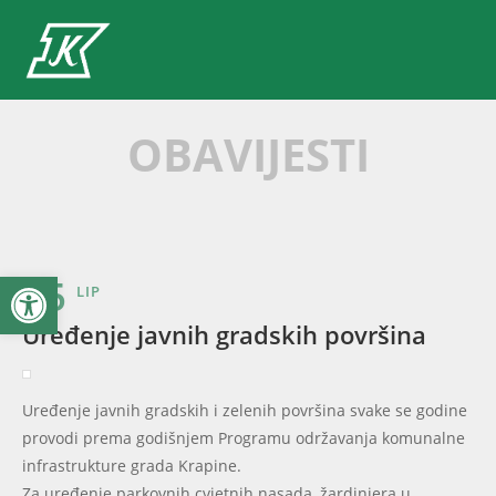
OBAVIJESTI
Open toolbar
25
LIP
Uređenje javnih gradskih površina
Uređenje javnih gradskih i zelenih površina svake se godine
provodi prema godišnjem Programu održavanja komunalne
infrastrukture grada Krapine.
Za uređenje parkovnih cvjetnih nasada, žardinjera u