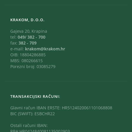
KRAKOM, D.O.O.
Gajeva 20, Krapina
tel:
049/ 382 - 700
fax:
382 - 709
e-mail:
krakom@krakom.hr
OIB: 18804286885
MBS: 080266615
Porezni broj: 03085279
TRANSAKCIJSKI RAČUNI:
Glavni račun IBAN ERSTE: HR5124020061101068808
BIC (SWIFT): ESBCHR22
Ostali računi IBAN:
RBA:HR0424840081135002903