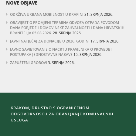
NOVE OBJAVE
ODRŽIVA URBANA MOBILNOST U KRAPINI
31. SRPNJA 2026.
OBAVIJEST O PROMJENI TERMINA ODVOZA OTPADA POVODOM
DANA POBJEDE I DOMOVINSKE ZAHVALNOSTI I DANA HRVATSKIH
BRANITELJA 05.08.2026.
28. SRPNJA 2026.
JAVNI NATJEČAJ ZA DONACIJE U 2026. GODINI
17. SRPNJA 2026.
JAVNO SAVJETOVANJE O NACRTU PRAVILNIKA O PROVEDBI
POSTUPAKA JEDNOSTAVNE NABAVE
15. SRPNJA 2026.
ZAPUŠTENI GROBOVI
3. SRPNJA 2026.
KRAKOM, DRUŠTVO S OGRANIČENOM
ODGOVORNOŠĆU ZA OBAVLJANJE KOMUNALNIH
USLUGA