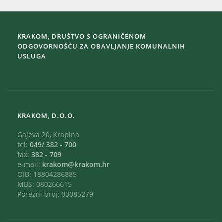
KRAKOM, DRUŠTVO S OGRANIČENOM
ODGOVORNOŠĆU ZA OBAVLJANJE KOMUNALNIH
USLUGA
KRAKOM, D.O.O.
Gajeva 20, Krapina
tel:
049/ 382 - 700
fax:
382 - 709
e-mail:
krakom@krakom.hr
OIB: 18804286885
MBS: 080266615
Porezni broj: 03085279