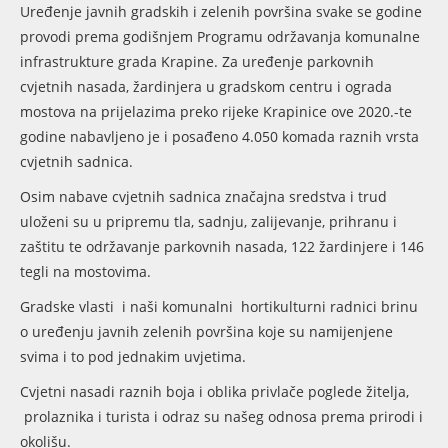
Uređenje javnih gradskih i zelenih površina svake se godine
provodi prema godišnjem Programu održavanja komunalne
infrastrukture grada Krapine. Za uređenje parkovnih
cvjetnih nasada, žardinjera u gradskom centru i ograda
mostova na prijelazima preko rijeke Krapinice ove 2020.-te
godine nabavljeno je i posađeno 4.050 komada raznih vrsta
cvjetnih sadnica.
Osim nabave cvjetnih sadnica značajna sredstva i trud
uloženi su u pripremu tla, sadnju, zalijevanje, prihranu i
zaštitu te održavanje parkovnih nasada, 122 žardinjere i 146
tegli na mostovima.
Gradske vlasti i naši komunalni hortikulturni radnici brinu
o uređenju javnih zelenih površina koje su namijenjene
svima i to pod jednakim uvjetima.
Cvjetni nasadi raznih boja i oblika privlače poglede žitelja,
prolaznika i turista i odraz su našeg odnosa prema prirodi i
okolišu.