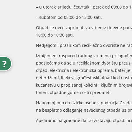
– u utorak, srijedu, četvrtak i petak od 09:00 do 1
– subotom od 08:00 do 13:00 sati.
Otpad se neće zaprimati za vrijeme dnevne pauze
10:00 do 10:30 sati.
Nedjeljom i praznikom reciklažno dvorište ne rad
Izmijenjeni raspored radnog vremena prilagođen
?
podsjećamo da se u reciklažnom dvorištu preuzima 
otpad, električna i elektronička oprema, baterije i
deterdženti, lijekovi, građevinski otpad koji na
kućanstvu u propisanoj količini i ključnim broje
toneri, otpadne gume i oštri predmeti.
Napominjemo da fizičke osobe s područja Grada 
na besplatno odlaganje navedenog otpada uz pr
Apeliramo na građane da razvrstavaju otpad, pred