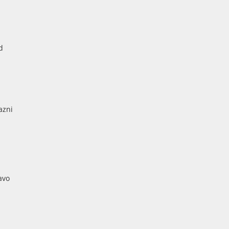
d
azni
avo