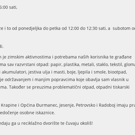
6:00 sati,
 i to od ponedjeljka do petka od 12:00 do 12:30 sati, a subotom o
i.
 je zimskim aktivnostima i potrebama naših korisnika te građane
sav razvrstani otpad: papir, plastika, metali, staklo, tekstil, glom
 akumulatori, jestiva ulja i masti, boje, ljepila i smole, biootpad,
staje održavanjem i manjim popravcima koje obavlja sam vlasnik u
vima. Također se preuzima problematični otpad, otpadni tiskarski
Krapine i Općina Đurmanec, Jesenje, Petrovsko i Radoboj imaju pr
edočenje osobne iskaznice.
aju ga u reciklažno dvorište te čuvaju okoliš!