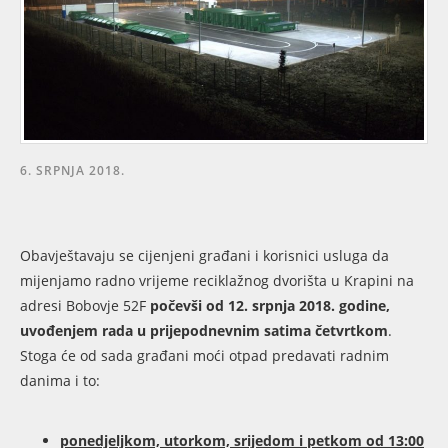
6. SRPNJA 2018.
Obavještavaju se cijenjeni građani i korisnici usluga da
mijenjamo radno vrijeme reciklažnog dvorišta u Krapini na
adresi Bobovje 52F
počevši od 12. srpnja 2018. godine,
uvođenjem rada u prijepodnevnim satima četvrtkom
.
Stoga će od sada građani moći otpad predavati radnim
danima i to:
ponedjeljkom, utorkom, srijedom i petkom od 13:00