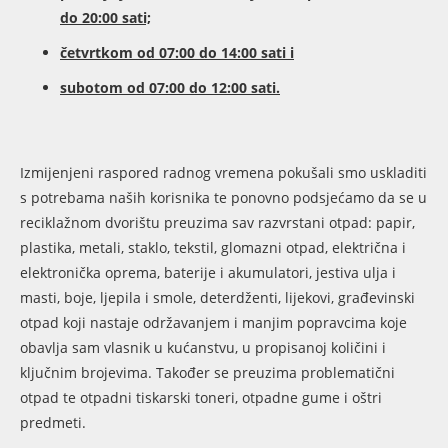
do 20:00 sati;
četvrtkom od 07:00 do 14:00 sati i
subotom od 07:00 do 12:00 sati.
Izmijenjeni raspored radnog vremena pokušali smo uskladiti
s potrebama naših korisnika te ponovno podsjećamo da se u
reciklažnom dvorištu preuzima sav razvrstani otpad: papir,
plastika, metali, staklo, tekstil, glomazni otpad, električna i
elektronička oprema, baterije i akumulatori, jestiva ulja i
masti, boje, ljepila i smole, deterdženti, lijekovi, građevinski
otpad koji nastaje održavanjem i manjim popravcima koje
obavlja sam vlasnik u kućanstvu, u propisanoj količini i
ključnim brojevima. Također se preuzima problematični
otpad te otpadni tiskarski toneri, otpadne gume i oštri
predmeti.