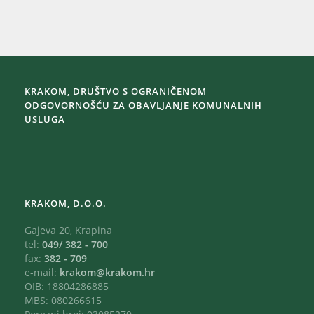
KRAKOM, DRUŠTVO S OGRANIČENOM
ODGOVORNOŠĆU ZA OBAVLJANJE KOMUNALNIH
USLUGA
KRAKOM, D.O.O.
Gajeva 20, Krapina
tel:
049/ 382 - 700
fax:
382 - 709
e-mail:
krakom@krakom.hr
OIB: 18804286885
MBS: 080266615