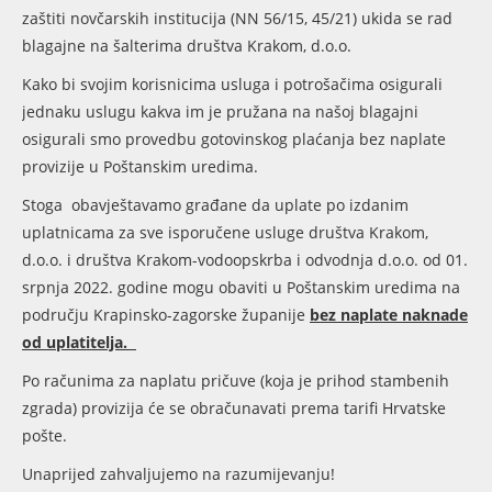
zaštiti novčarskih institucija (NN 56/15, 45/21) ukida se rad
blagajne na šalterima društva Krakom, d.o.o.
Kako bi svojim korisnicima usluga i potrošačima osigurali
jednaku uslugu kakva im je pružana na našoj blagajni
osigurali smo provedbu gotovinskog plaćanja bez naplate
provizije u Poštanskim uredima.
Stoga obavještavamo građane da uplate po izdanim
uplatnicama za sve isporučene usluge društva Krakom,
d.o.o. i društva Krakom-vodoopskrba i odvodnja d.o.o. od 01.
srpnja 2022. godine mogu obaviti u Poštanskim uredima na
području Krapinsko-zagorske županije
bez naplate naknade
od uplatitelja.
Po računima za naplatu pričuve (koja je prihod stambenih
zgrada) provizija će se obračunavati prema tarifi Hrvatske
pošte.
Unaprijed zahvaljujemo na razumijevanju!