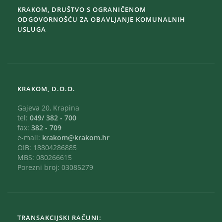
KRAKOM, DRUŠTVO S OGRANIČENOM
ODGOVORNOŠĆU ZA OBAVLJANJE KOMUNALNIH
USLUGA
KRAKOM, D.O.O.
Gajeva 20, Krapina
tel:
049/ 382 - 700
fax:
382 - 709
e-mail:
krakom@krakom.hr
OIB: 18804286885
MBS: 080266615
Porezni broj: 03085279
TRANSAKCIJSKI RAČUNI: