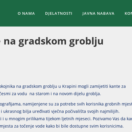
O NAMA
DJELATNOSTI
JAVNA NABAVA
KO
e na gradskom groblju
kojnika na gradskom groblju u Krapini mogli zamijetiti kante za
h česmi za vodu na starom i na novom dijelu groblja.
tografijama, namijenjene su za potrebe svih korisnika grobnih mjes
 ukrasnog bilja uređivati vječna počivališta svojih najmilijih.
ti i u mnogim prilikama tijekom ljetnih mjeseci. Pozivamo Vas da ka
a mjesta za točenje vode kako bi bile dostupne svim korisnicima.