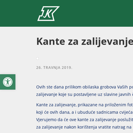
Kante za zalijevanj
26. TRAVNJA 2019.
Open toolbar
Ovih ste dana prilikom obilaska grobova Vaših po
zalijevanje koje su postavljene uz slavine javni
Kante za zalijevanje, prikazane na priloženim fo
koji će ovih dana, a i ubuduće sadnicama cvijeća i
Vjerujemo da će ove kante za zalijevanje posluži
za zalijevanje nakon korištenja vratite natrag n