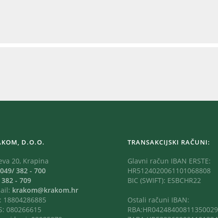
AKOM, D.O.O.
TRANSAKCIJSKI RAČUNI:
eva 20, Krapina
Glavni račun IBAN ERSTE:
049/ 382 - 700
HR5124020061101068808
:
382 - 709
BIC (SWIFT): ESBCHR22
ail:
krakom@krakom.hr
: 18804286885
Ostali računi IBAN:
: 080266615
RBA:HR04248400811350029