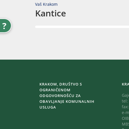
Vaš Krakom
Kantice
?
KRAKOM, DRUŠTVO S
KR
OGRANIČENOM
Gaj
ODGOVORNOŠĆU ZA
tel:
OBAVLJANJE KOMUNALNIH
fax
USLUGA
e-m
OIB
MBS