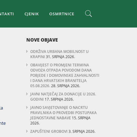
NTAKTI
CJENIK
OSMRTNICE
NOVE OBJAVE
ODRŽIVA URBANA MOBILNOST U
KRAPINI
31. SRPNJA 2026.
OBAVIJEST O PROMJENI TERMINA
ODVOZA OTPADA POVODOM DANA
POBJEDE I DOMOVINSKE ZAHVALNOSTI
I DANA HRVATSKIH BRANITELJA
05.08.2026.
28. SRPNJA 2026.
JAVNI NATJEČAJ ZA DONACIJE U 2026.
GODINI
17. SRPNJA 2026.
ta
JAVNO SAVJETOVANJE O NACRTU
PRAVILNIKA O PROVEDBI POSTUPAKA
JEDNOSTAVNE NABAVE
15. SRPNJA
nte
2026.
ZAPUŠTENI GROBOVI
3. SRPNJA 2026.