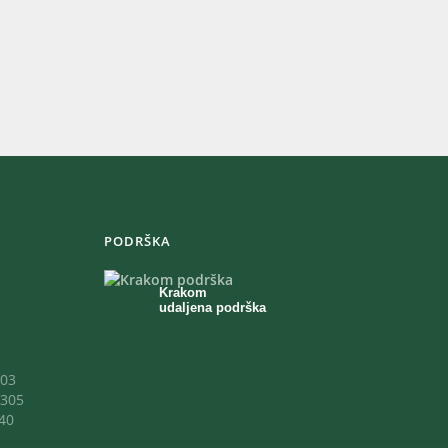
PODRŠKA
Krakom
udaljena podrška
03
305
40