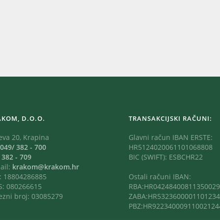
AKOM, D.O.O.
TRANSAKCIJSKI RAČUNI:
eva 20, Krapina
Glavni račun IBAN ERSTE:
049/ 382 - 700
HR5124020061101068808
:
382 - 709
BIC (SWIFT): ESBCHR22
ail:
krakom@krakom.hr
: 18804286885
Ostali računi IBAN:
: 080266615
RBA:HR04248400811350029
ezni broj: 03085279
ZABA:HR5323600001101234
PBZ:HR92234000911002124