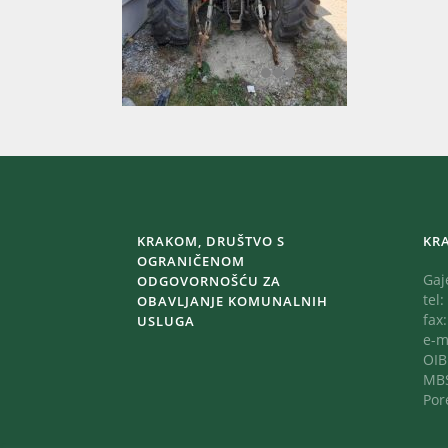
KRAKOM, DRUŠTVO S
KR
OGRANIČENOM
Gaj
ODGOVORNOŠĆU ZA
tel:
OBAVLJANJE KOMUNALNIH
fax
USLUGA
e-m
OIB
MBS
Por