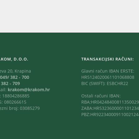
AKOM, D.O.O.
TRANSAKCIJSKI RAČUNI:
eva 20, Krapina
Glavni račun IBAN ERSTE:
049/ 382 - 700
HR5124020061101068808
:
382 - 709
BIC (SWIFT): ESBCHR22
ail:
krakom@krakom.hr
: 18804286885
Ostali računi IBAN:
: 080266615
RBA:HR04248400811350029
ezni broj: 03085279
ZABA:HR5323600001101234
PBZ:HR92234000911002124