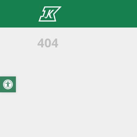
404
Open toolbar