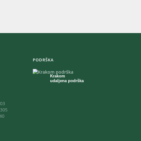
PODRŠKA
Krakom
udaljena podrška
03
305
40