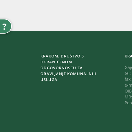
?
KRAKOM, DRUŠTVO S
KR
OGRANIČENOM
Gaj
ODGOVORNOŠĆU ZA
tel:
OBAVLJANJE KOMUNALNIH
fax
USLUGA
e-m
OIB
MBS
Por